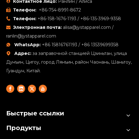
Контактное лицо:
Ранлин / Алиса

Телефон:
+86-754-8991-8672

Телефон:
+86-158-1676-1193 / +86-135-3969-9358

Электронная почта:
alisa@jystapparel.com
/

ranlin@jystapparel.com
WhatsApp:
+86 15816761193 / +86 13539699358

Адрес:
за заправочной станцией Цзиньтан, улица

Дунъин, Цигоу, город Лянъин, район Чаонань, Шаньтоу,
Гуандун, Китай.
Быстрые ссылки
Продукты