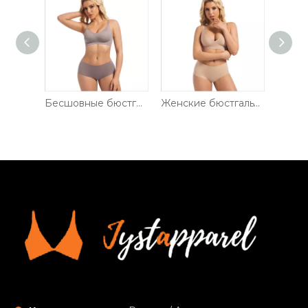
Бесшовные бюстгальтеры для женщин без косточек с полным покрытием, удобный повседневный бюстгальтер, комплект нижнего белья
Женские бюстгальтеры с глубоким V-образным вырезом Удобные бюстгальтеры с поддержкой пуш-ап Бюстгальтеры с низким вырезом без косточек Бюстгальтеры с глубоким вырезом Бесшовные футболки с воздушным желеобразным принтом Бюстгальтеры и трусики